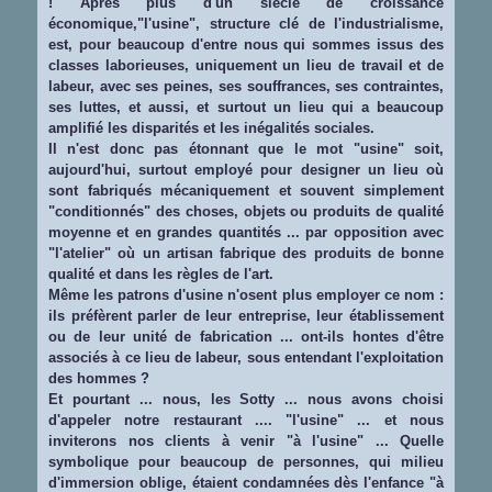
! Après plus d'un siècle de croissance
économique,"l'usine", structure clé de l'industrialisme,
est, pour beaucoup d'entre nous qui sommes issus des
classes laborieuses, uniquement un lieu de travail et de
labeur, avec ses peines, ses souffrances, ses contraintes,
ses luttes, et aussi, et surtout un lieu qui a beaucoup
amplifié les disparités et les inégalités sociales.
Il n'est donc pas étonnant que le mot "usine" soit,
aujourd'hui, surtout employé pour designer un lieu où
sont fabriqués mécaniquement et souvent simplement
"conditionnés" des choses, objets ou produits de qualité
moyenne et en grandes quantités ... par opposition avec
"l'atelier" où un artisan fabrique des produits de bonne
qualité et dans les règles de l'art.
Même les patrons d'usine n'osent plus employer ce nom :
ils préfèrent parler de leur entreprise, leur établissement
ou de leur unité de fabrication ... ont-ils hontes d'être
associés à ce lieu de labeur, sous entendant l'exploitation
des hommes ?
Et pourtant ... nous, les Sotty ... nous avons choisi
d'appeler notre restaurant .... "l'usine" ... et nous
inviterons nos clients à venir "à l'usine" ... Quelle
symbolique pour beaucoup de personnes, qui milieu
d'immersion oblige, étaient condamnées dès l'enfance "à