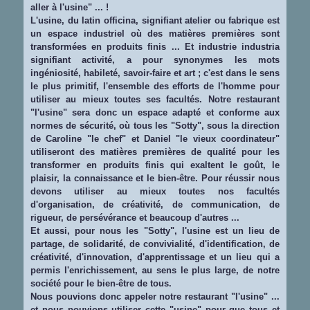
aller à l'usine" ... !
L'usine, du latin officina, signifiant atelier ou fabrique est
un espace industriel où des matières premières sont
transformées en produits finis ... Et industrie industria
signifiant activité, a pour synonymes les mots
ingéniosité, habileté, savoir-faire et art ; c'est dans le sens
le plus primitif, l'ensemble des efforts de l'homme pour
utiliser au mieux toutes ses facultés. Notre restaurant
"l'usine" sera donc un espace adapté et conforme aux
normes de sécurité, où tous les "Sotty", sous la direction
de Caroline "le chef" et Daniel "le vieux coordinateur"
utiliseront des matières premières de qualité pour les
transformer en produits finis qui exaltent le goût, le
plaisir, la connaissance et le bien-être. Pour réussir nous
devons utiliser au mieux toutes nos facultés
d'organisation, de créativité, de communication, de
rigueur, de persévérance et beaucoup d'autres ...
Et aussi, pour nous les "Sotty", l'usine est un lieu de
partage, de solidarité, de convivialité, d'identification, de
créativité, d'innovation, d'apprentissage et un lieu qui a
permis l'enrichissement, au sens le plus large, de notre
société pour le bien-être de tous.
Nous pouvions donc appeler notre restaurant "l'usine" ...
et nous pouvions utiliser cette "usine" pour que tous et