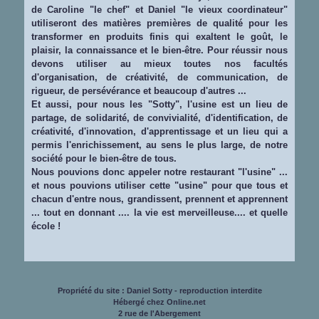
de Caroline "le chef" et Daniel "le vieux coordinateur"
utiliseront des matières premières de qualité pour les
transformer en produits finis qui exaltent le goût, le
plaisir, la connaissance et le bien-être. Pour réussir nous
devons utiliser au mieux toutes nos facultés
d'organisation, de créativité, de communication, de
rigueur, de persévérance et beaucoup d'autres ...
Et aussi, pour nous les "Sotty", l'usine est un lieu de
partage, de solidarité, de convivialité, d'identification, de
créativité, d'innovation, d'apprentissage et un lieu qui a
permis l'enrichissement, au sens le plus large, de notre
société pour le bien-être de tous.
Nous pouvions donc appeler notre restaurant "l'usine" ...
et nous pouvions utiliser cette "usine" pour que tous et
chacun d'entre nous, grandissent, prennent et apprennent
... tout en donnant .... la vie est merveilleuse.... et quelle
école !
Propriété du site : Daniel Sotty - reproduction interdite
Hébergé chez Online.net
2 rue de l'Abergement