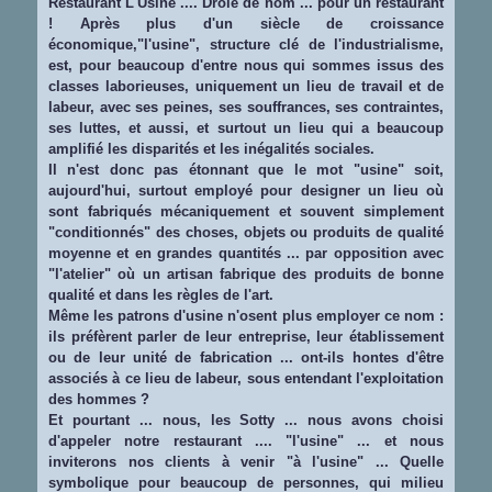
Restaurant L'Usine .... Drôle de nom ... pour un restaurant
! Après plus d'un siècle de croissance
économique,"l'usine", structure clé de l'industrialisme,
est, pour beaucoup d'entre nous qui sommes issus des
classes laborieuses, uniquement un lieu de travail et de
labeur, avec ses peines, ses souffrances, ses contraintes,
ses luttes, et aussi, et surtout un lieu qui a beaucoup
amplifié les disparités et les inégalités sociales.
Il n'est donc pas étonnant que le mot "usine" soit,
aujourd'hui, surtout employé pour designer un lieu où
sont fabriqués mécaniquement et souvent simplement
"conditionnés" des choses, objets ou produits de qualité
moyenne et en grandes quantités ... par opposition avec
"l'atelier" où un artisan fabrique des produits de bonne
qualité et dans les règles de l'art.
Même les patrons d'usine n'osent plus employer ce nom :
ils préfèrent parler de leur entreprise, leur établissement
ou de leur unité de fabrication ... ont-ils hontes d'être
associés à ce lieu de labeur, sous entendant l'exploitation
des hommes ?
Et pourtant ... nous, les Sotty ... nous avons choisi
d'appeler notre restaurant .... "l'usine" ... et nous
inviterons nos clients à venir "à l'usine" ... Quelle
symbolique pour beaucoup de personnes, qui milieu