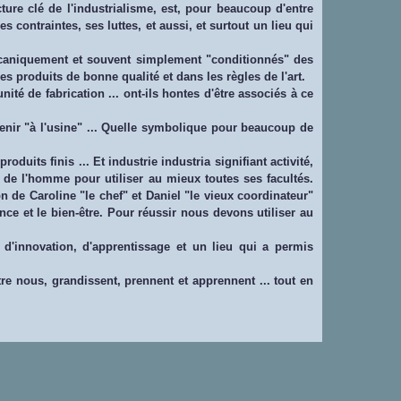
ture clé de l'industrialisme, est, pour beaucoup d'entre
contraintes, ses luttes, et aussi, et surtout un lieu qui
mécaniquement et souvent simplement "conditionnés" des
s produits de bonne qualité et dans les règles de l'art.
ité de fabrication ... ont-ils hontes d'être associés à ce
à venir "à l'usine" ... Quelle symbolique pour beaucoup de
duits finis ... Et industrie industria signifiant activité,
ts de l'homme pour utiliser au mieux toutes ses facultés.
n de Caroline "le chef" et Daniel "le vieux coordinateur"
ance et le bien-être. Pour réussir nous devons utiliser au
é, d'innovation, d'apprentissage et un lieu qui a permis
re nous, grandissent, prennent et apprennent ... tout en