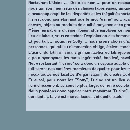
Restaurant L'Usine .... Drôle de nom ... pour un restau
nous qui sommes issus des classes laborieuses, uniquemen
a beaucoup amplifié les disparités et les inégalités socia
Il n'est donc pas étonnant que le mot "usine" soit, a
choses, objets ou produits de qualité moyenne et en grand
Même les patrons d'usine n'osent plus employer ce nom : i
lieu de labeur, sous entendant l'exploitation des homme
Et pourtant ... nous, les Sotty ... nous avons choisi d'a
personnes, qui milieu d'immersion oblige, étaient condamn
L'usine, du latin officina, signifiant atelier ou fabrique
a pour synonymes les mots ingéniosité, habileté, savoir-
Notre restaurant "l'usine" sera donc un espace adapté et
utiliseront des matières premières de qualité pour les tr
mieux toutes nos facultés d'organisation, de créativité,
Et aussi, pour nous les "Sotty", l'usine est un lieu de
l'enrichissement, au sens le plus large, de notre société 
Nous pouvions donc appeler notre restaurant "l'usine" .
donnant .... la vie est merveilleuse.... et quelle école !