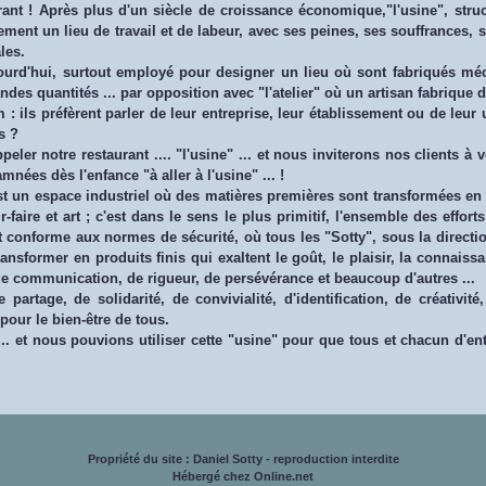
rant ! Après plus d'un siècle de croissance économique,"l'usine", struc
t un lieu de travail et de labeur, avec ses peines, ses souffrances, ses 
les.
ujourd'hui, surtout employé pour designer un lieu où sont fabriqués 
es quantités ... par opposition avec "l'atelier" où un artisan fabrique de
ls préfèrent parler de leur entreprise, leur établissement ou de leur un
s ?
ppeler notre restaurant .... "l'usine" ... et nous inviterons nos clients 
ées dès l'enfance "à aller à l'usine" ... !
 est un espace industriel où des matières premières sont transformées en pro
faire et art ; c'est dans le sens le plus primitif, l'ensemble des effor
 conforme aux normes de sécurité, où tous les "Sotty", sous la directio
ansformer en produits finis qui exaltent le goût, le plaisir, la connaiss
 de communication, de rigueur, de persévérance et beaucoup d'autres ...
 partage, de solidarité, de convivialité, d'identification, de créativit
pour le bien-être de tous.
.. et nous pouvions utiliser cette "usine" pour que tous et chacun d'ent
Propriété du site : Daniel Sotty - reproduction interdite
Hébergé chez Online.net